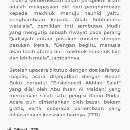
“Makna kemerdekaan dalam perspektif Islam
adalah melepaskan diri dari penghambaan
kepada makhluk menuju tauhid yaitu,
penghambaan kepada Allah Subhanahu
wata’ala”, demikian inti sambutan Mudir
yang mengutip sebuah riwayat pada perang
Qadisiyah antara pasukan muslim dengan
pasukan Persia. “Dengan begitu, manusia
akan lebih utama dari makhluk-makhluk lain
dan lebih mulia”, tambahnya.
Setelah upacara ditutup dengan doa kafaratul
majelis, acara dilanjutkan dengan Bedah
Buku berjudul “Ensiklopedi Akhlak Salaf”
yang diisi oleh Abu Ihsan Al Maidani yang
merupakan salah satu pengisi Radio Rodja.
Acara pun dimeriahkan oleh bazar, bekam
gratis, serta beberapa perlombaan yang
dilaksanakan keesokan harinya. (FFR)
Dilihat :
279