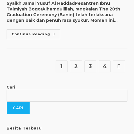
Syaikh Jamal Yusuf Al HaddadPesantren Ibnu
Taimiyah BogorAlhamdulillah, rangkaian The 20th
Graduation Ceremony (Banin) telah terlaksana
dengan baik dan penuh rasa syukur. Momen ini…
Continue Reading
1
2
3
4
Cari
CARI
Berita Terbaru