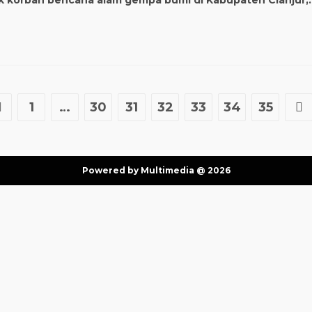
k korban bencana alam gempa bumi di Kabupaten Cianjur,
1
…
30
31
32
33
34
35
Powered by Multimedia @ 2026