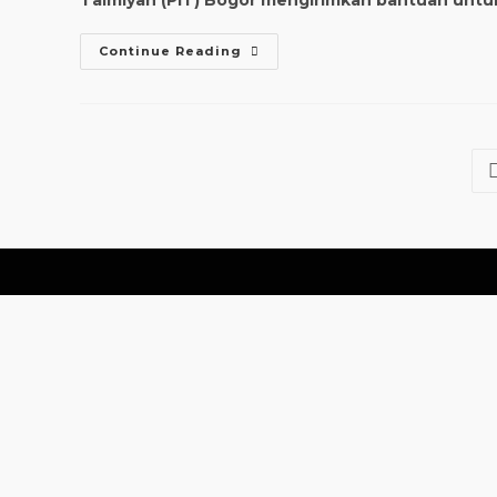
Taimiyah (PIT) Bogor mengirimkan bantuan untu
Continue Reading