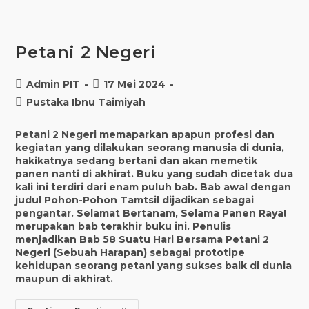
Petani 2 Negeri
Post
Post
Admin PIT
17 Mei 2024
author:
published:
Post
Pustaka Ibnu Taimiyah
category:
Petani 2 Negeri memaparkan apapun profesi dan
kegiatan yang dilakukan seorang manusia di dunia,
hakikatnya sedang bertani dan akan memetik
panen nanti di akhirat. Buku yang sudah dicetak dua
kali ini terdiri dari enam puluh bab. Bab awal dengan
judul Pohon-Pohon Tamtsil dijadikan sebagai
pengantar. Selamat Bertanam, Selama Panen Raya!
merupakan bab terakhir buku ini. Penulis
menjadikan Bab 58 Suatu Hari Bersama Petani 2
Negeri (Sebuah Harapan) sebagai prototipe
kehidupan seorang petani yang sukses baik di dunia
maupun di akhirat.