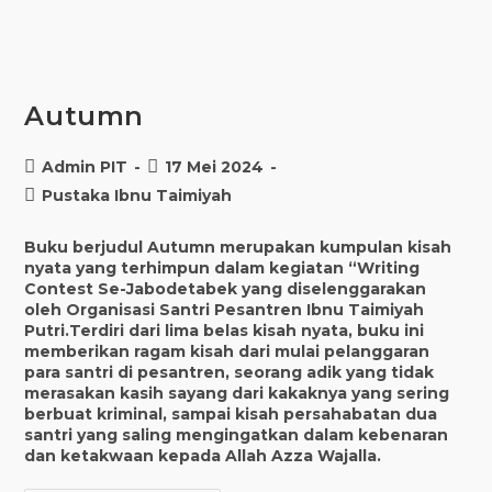
Autumn
Post
Post
Admin PIT
17 Mei 2024
author:
published:
Post
Pustaka Ibnu Taimiyah
category:
Buku berjudul Autumn merupakan kumpulan kisah
nyata yang terhimpun dalam kegiatan “Writing
Contest Se-Jabodetabek yang diselenggarakan
oleh Organisasi Santri Pesantren Ibnu Taimiyah
Putri.Terdiri dari lima belas kisah nyata, buku ini
memberikan ragam kisah dari mulai pelanggaran
para santri di pesantren, seorang adik yang tidak
merasakan kasih sayang dari kakaknya yang sering
berbuat kriminal, sampai kisah persahabatan dua
santri yang saling mengingatkan dalam kebenaran
dan ketakwaan kepada Allah Azza Wajalla.