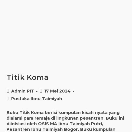
Titik Koma
Post
Post
Admin PIT
17 Mei 2024
author:
published:
Post
Pustaka Ibnu Taimiyah
category:
Buku Titik Koma berisi kumpulan kisah nyata yang
dialami para remaja di lingkunan pesantren. Buku ini
diinisiasi oleh OSIS MA Ibnu Taimiyah Putri,
Pesantren Ibnu Taimiyah Bogor. Buku kumpulan