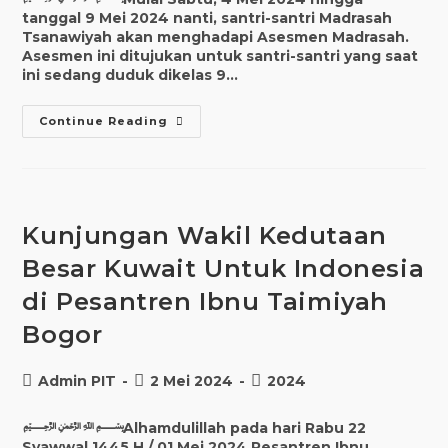
tanggal 9 Mei 2024 nanti, santri-santri Madrasah
Tsanawiyah akan menghadapi Asesmen Madrasah.
Asesmen ini ditujukan untuk santri-santri yang saat
ini sedang duduk dikelas 9…
Asesmen
Continue Reading
Madrasah
Madrasah
Tsanawiyah
Kelas
9
TP.
2023/2024
Kunjungan Wakil Kedutaan
Besar Kuwait Untuk Indonesia
di Pesantren Ibnu Taimiyah
Bogor
Post
Post
Post
Admin PIT
2 Mei 2024
2024
author:
published:
category:
﷽Alhamdulillah pada hari Rabu 22
Syawwal 1445 H / 01 Mei 2024 Pesantren Ibnu