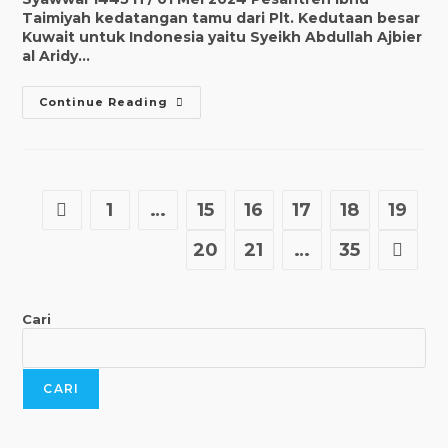
Taimiyah kedatangan tamu dari Plt. Kedutaan besar
Kuwait untuk Indonesia yaitu Syeikh Abdullah Ajbier
al Aridy…
Kunjungan
Continue Reading
Wakil
Kedutaan
Besar
Kuwait
Untuk
Indonesia
Di
1
…
15
16
17
18
19
Go to the previous page
Pesantren
Ibnu
Taimiyah
20
21
…
35
Go to t
Bogor
Cari
CARI