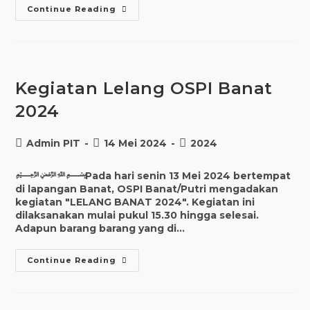
Autumn
Continue Reading
Kegiatan Lelang OSPI Banat
2024
Post
Post
Post
Admin PIT
14 Mei 2024
2024
author:
published:
category:
﷽Pada hari senin 13 Mei 2024 bertempat
di lapangan Banat, OSPI Banat/Putri mengadakan
kegiatan "LELANG BANAT 2024". Kegiatan ini
dilaksanakan mulai pukul 15.30 hingga selesai.
Adapun barang barang yang di…
Kegiatan
Continue Reading
Lelang
OSPI
Banat
2024