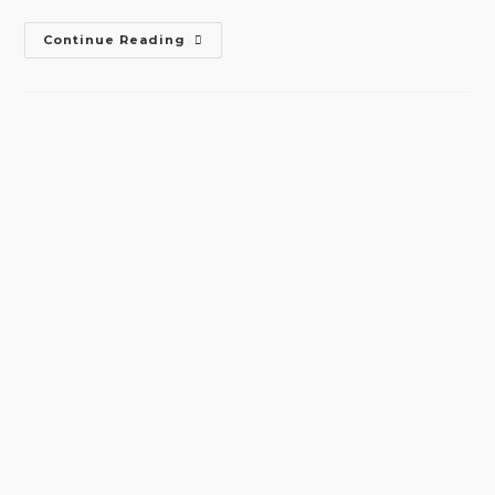
3
Continue Reading
Language
Dictionary