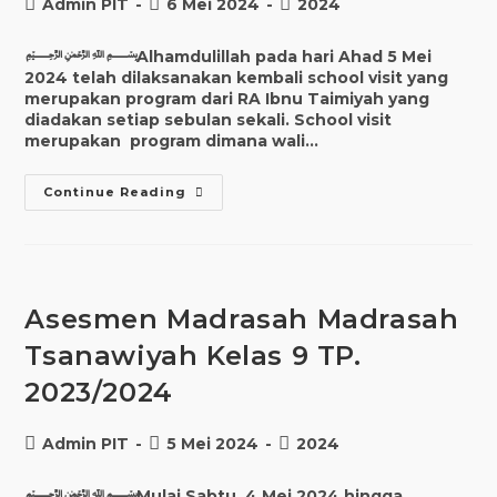
Post
Post
Post
Admin PIT
6 Mei 2024
2024
author:
published:
category:
﷽Alhamdulillah pada hari Ahad 5 Mei
2024 telah dilaksanakan kembali school visit yang
merupakan program dari RA Ibnu Taimiyah yang
diadakan setiap sebulan sekali. School visit
merupakan program dimana wali…
School
Continue Reading
Visit
RA
Ibnu
Taimiyah
Mei
2024
Asesmen Madrasah Madrasah
Tsanawiyah Kelas 9 TP.
2023/2024
Post
Post
Post
Admin PIT
5 Mei 2024
2024
author:
published:
category:
﷽Mulai Sabtu, 4 Mei 2024 hingga