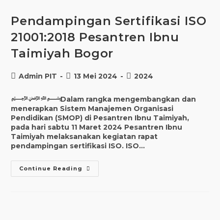
Pendampingan Sertifikasi ISO
21001:2018 Pesantren Ibnu
Taimiyah Bogor
Post
Post
Post
Admin PIT
13 Mei 2024
2024
author:
published:
category:
﷽Dalam rangka mengembangkan dan
menerapkan Sistem Manajemen Organisasi
Pendidikan (SMOP) di Pesantren Ibnu Taimiyah,
pada hari sabtu 11 Maret 2024 Pesantren Ibnu
Taimiyah melaksanakan kegiatan rapat
pendampingan sertifikasi ISO. ISO…
Pendampingan
Continue Reading
Sertifikasi
ISO
21001:2018
Pesantren
Ibnu
Taimiyah
Bogor