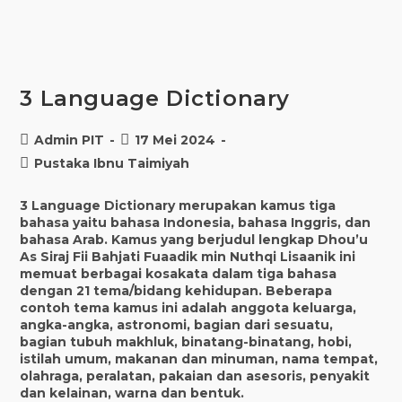
3 Language Dictionary
Post
Post
Admin PIT
17 Mei 2024
author:
published:
Post
Pustaka Ibnu Taimiyah
category:
3 Language Dictionary merupakan kamus tiga
bahasa yaitu bahasa Indonesia, bahasa Inggris, dan
bahasa Arab. Kamus yang berjudul lengkap Dhou’u
As Siraj Fii Bahjati Fuaadik min Nuthqi Lisaanik ini
memuat berbagai kosakata dalam tiga bahasa
dengan 21 tema/bidang kehidupan. Beberapa
contoh tema kamus ini adalah anggota keluarga,
angka-angka, astronomi, bagian dari sesuatu,
bagian tubuh makhluk, binatang-binatang, hobi,
istilah umum, makanan dan minuman, nama tempat,
olahraga, peralatan, pakaian dan asesoris, penyakit
dan kelainan, warna dan bentuk.