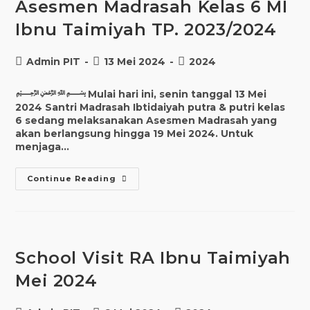
Asesmen Madrasah Kelas 6 MI
Ibnu Taimiyah TP. 2023/2024
Post
Post
Post
Admin PIT
13 Mei 2024
2024
author:
published:
category:
﷽ Mulai hari ini, senin tanggal 13 Mei
2024 Santri Madrasah Ibtidaiyah putra & putri kelas
6 sedang melaksanakan Asesmen Madrasah yang
akan berlangsung hingga 19 Mei 2024. Untuk
menjaga…
Asesmen
Continue Reading
Madrasah
Kelas
6
MI
Ibnu
Taimiyah
TP.
School Visit RA Ibnu Taimiyah
2023/2024
Mei 2024