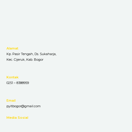
Skip
to
content
Alamat
Kp. Pasir Tengah, Ds. Sukaharja,
Kec. Cijeruk, Kab. Bogor
Kontak
0251 – 8388959
Email
pyitbogor@gmail.com
Media Sosial